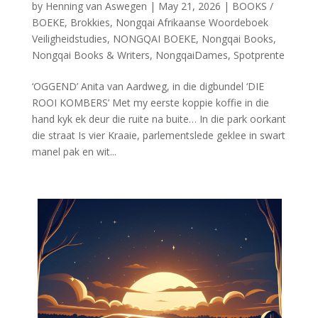
by
Henning van Aswegen
|
May 21, 2026
|
BOOKS /
BOEKE
,
Brokkies
,
Nongqai Afrikaanse Woordeboek
Veiligheidstudies
,
NONGQAI BOEKE
,
Nongqai Books
,
Nongqai Books & Writers
,
NongqaiDames
,
Spotprente
‘OGGEND’ Anita van Aardweg, in die digbundel ‘DIE
ROOI KOMBERS’ Met my eerste koppie koffie in die
hand kyk ek deur die ruite na buite… In die park oorkant
die straat Is vier Kraaie, parlementslede geklee in swart
manel pak en wit...