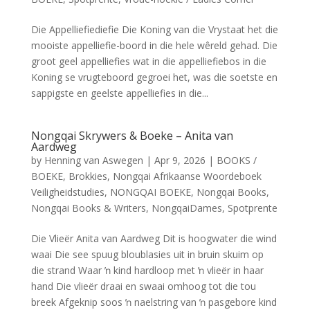
Die Appelliefiediefie Die Koning van die Vrystaat het die
mooiste appelliefie-boord in die hele wêreld gehad. Die
groot geel appelliefies wat in die appelliefiebos in die
Koning se vrugteboord gegroei het, was die soetste en
sappigste en geelste appelliefies in die...
Nongqai Skrywers & Boeke – Anita van
Aardweg
by
Henning van Aswegen
|
Apr 9, 2026
|
BOOKS /
BOEKE
,
Brokkies
,
Nongqai Afrikaanse Woordeboek
Veiligheidstudies
,
NONGQAI BOEKE
,
Nongqai Books
,
Nongqai Books & Writers
,
NongqaiDames
,
Spotprente
Die Vlieër Anita van Aardweg Dit is hoogwater die wind
waai Die see spuug bloublasies uit in bruin skuim op
die strand Waar ŉ kind hardloop met ŉ vlieër in haar
hand Die vlieër draai en swaai omhoog tot die tou
breek Afgeknip soos ŉ naelstring van ŉ pasgebore kind