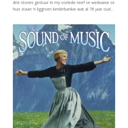
drie stories gestuur In my oorlede neef se weduwee se
huis staan ’n liggroen kinderbankie wat al 78 jaar oud...