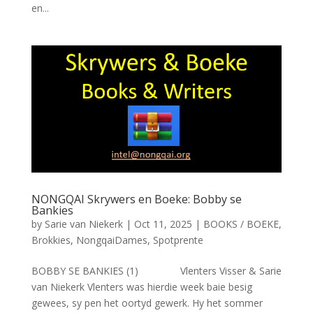
en...
NONGQAI Skrywers en Boeke: Bobby se
Bankies
by
Sarie van Niekerk
|
Oct 11, 2025
|
BOOKS / BOEKE
,
Brokkies
,
NongqaiDames
,
Spotprente
BOBBY SE BANKIES (1) Vlenters Visser & Sarie
van Niekerk Vlenters was hierdie week baie besig
gewees, sy pen het oortyd gewerk. Hy het sommer