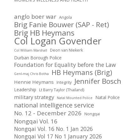
anglo boer war
Angola
Brig Fanie Bouwer (SAP - Ret)
Brig HB Heymans
Col Logan Govender
Deon van NIekerk
Col William Marshall
Durban Borough Police
Foundation for Equality before the Law
HB Heymans (Brig)
Genl-maj Chris Botha
Jennifer Bosch
Hennie Heymans
Integrity
Leadership
Lt Barry Taylor (Thailand)
military strategy
Natal Police
Natal Mounted Police
national intelligence service
No. 12 - December 2026
Nongqai
Nongqai Vol. 16
Nongqai Vol. 16 No. 1 Jan 2026
Nongqai Vol 17 No 1 January 2026