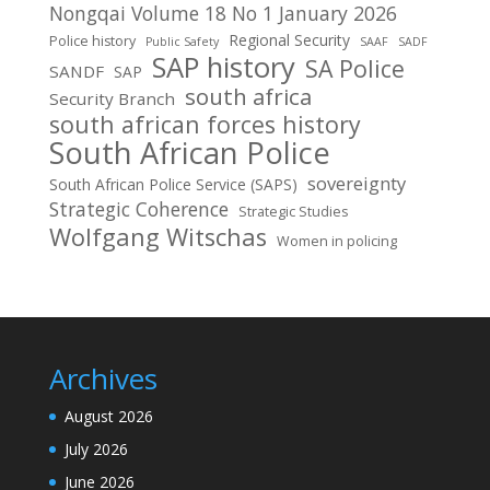
Nongqai Volume 18 No 1 January 2026
Regional Security
Police history
Public Safety
SAAF
SADF
SAP history
SA Police
SANDF
SAP
south africa
Security Branch
south african forces history
South African Police
sovereignty
South African Police Service (SAPS)
Strategic Coherence
Strategic Studies
Wolfgang Witschas
Women in policing
Archives
August 2026
July 2026
June 2026