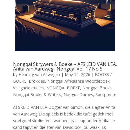
Nongqai Skrywers & Boeke – AFSKEID VAN LEA,
Anita van Aardweg- Nongqai Vol. 17 No 5
by
Henning van Aswegen
|
May 15, 2026
|
BOOKS /
BOEKE
,
Brokkies
,
Nongqai Afrikaanse Woordeboek
Veiligheidstudies
,
NONGQAI BOEKE
,
Nongqai Books
,
Nongqai Books & Writers
,
NongqaiDames
,
Spotprente
AFSKEID VAN LEA Dogter van Simon, die slagter Anita
van Aardweg Die spieëls is bedek die tafel gedek met
soetgoed vir die fees wanneer jy slaap onder Afrika se
sand tapyt en die ster van David oor jou waak. Ek