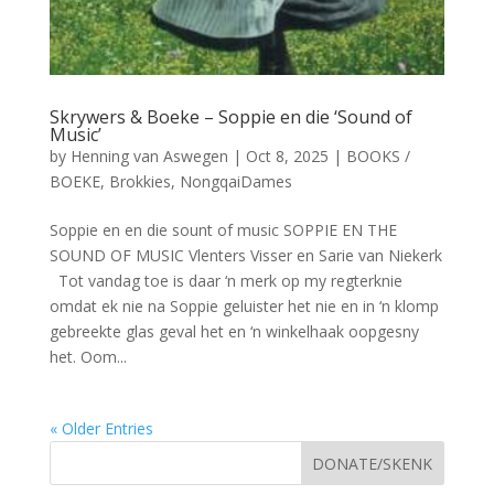
Skrywers & Boeke – Soppie en die ‘Sound of
Music’
by
Henning van Aswegen
|
Oct 8, 2025
|
BOOKS /
BOEKE
,
Brokkies
,
NongqaiDames
Soppie en en die sount of music SOPPIE EN THE
SOUND OF MUSIC Vlenters Visser en Sarie van Niekerk
Tot vandag toe is daar ‘n merk op my regterknie
omdat ek nie na Soppie geluister het nie en in ‘n klomp
gebreekte glas geval het en ‘n winkelhaak oopgesny
het. Oom...
« Older Entries
DONATE/SKENK