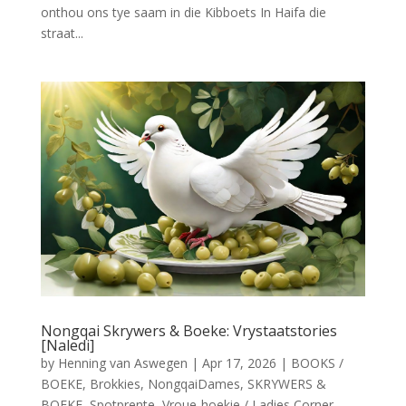
onthou ons tye saam in die Kibboets In Haifa die
straat...
Nongqai Skrywers & Boeke: Vrystaatstories
[Naledi]
by
Henning van Aswegen
|
Apr 17, 2026
|
BOOKS /
BOEKE
,
Brokkies
,
NongqaiDames
,
SKRYWERS &
BOEKE
,
Spotprente
,
Vroue-hoekie / Ladies Corner