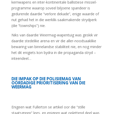
kernwapens en inter-kontinentale ballistiese missiel-
programme waarop soveel biljoene spandeer is
gedurende daardie “verlore dekade”, enige waarde of
nut gehad het in die werklik-saakmakende strydperk
(die “townships”) nie.
Niks van daardie Weermag-wapentuig was geskik vir
daardie stedelike arena en vir die aller-noodsaaklike
bewaring van binnelandse stabiliteit nie, en nog minder
het dit enigiets kon bydra in die propaganda-stryd –
inteendeel…
DIE IMPAK OP DIE POLISIEMAG VAN
OORDADIGE PRIORITISERING VAN DIE
WEERMAG
Enigeen wat Fullerton se artikel oor die “stille
staatsgreep” lees, en enigeen wat oplettend deel was