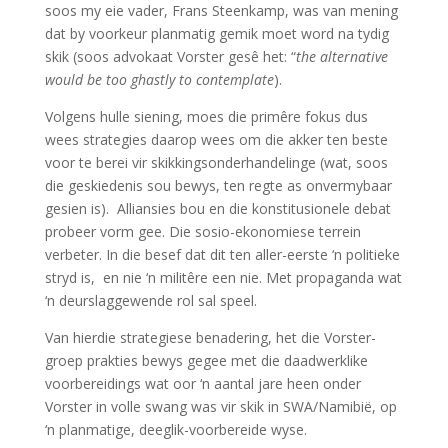
soos my eie vader, Frans Steenkamp, was van mening
dat by voorkeur planmatig gemik moet word na tydig
skik (soos advokaat Vorster gesê het: “
the alternative
would be too ghastly to contemplate
).
Volgens hulle siening, moes die primêre fokus dus
wees strategies daarop wees om die akker ten beste
voor te berei vir skikkingsonderhandelinge (wat, soos
die geskiedenis sou bewys, ten regte as onvermybaar
gesien is). Alliansies bou en die konstitusionele debat
probeer vorm gee. Die sosio-ekonomiese terrein
verbeter. In die b
esef dat dit ten aller-eerste ‘n politieke
stryd is, en nie ‘n militêre een nie. Met propaganda wat
‘n deurslaggewende rol sal speel.
Van hierdie strategiese benadering, het die Vorster-
groep
prakties bewys gegee
met
die
daadwerklike
voorbereidings wat
oor ‘n aantal jare heen
onder
Vorster
in volle swang was vir skik in SWA/Namibië
, op
‘n planmatige, deeglik-voorbereide wyse
.