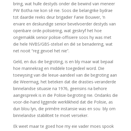
bring, wat hulle destyds onder die bewind van meneer
PW Botha nie kon sê nie. Soos die belangrike bydrae
tot daardie reeks deur brigadier Fanie Bouwer, ‘n
ervare en deskundige senior bevelvoerder destyds van
openbare orde-polisiëring, wat geskryf het hoe
ongemaklik senior polisie-offisiere soos hy was met
die hele NVBS/GBS-stelsel en dié se benadering, wat
net nooit “reg gevoel het nie”.
Geld, en dus die begroting, is en bly maar wat bepaal
hoe mannekrag en middele toegedeel word. Die
toewysing van die leeue-aandeel van die begroting aan
die Weermag, het beteken dat die drasties-veranderde
binnelandse situasie na 1976, geensins na behore
aangespreek is in die Polisie-begroting nie. Ondanks die
voor-die-hand liggende werklikheid dat die Polisie, as
dun blou lyn, die primêre instansie was en sou bly om
binnelandse stabiliteit te moet verseker.
Ek weet maar te goed hoe my eie vader moes spook