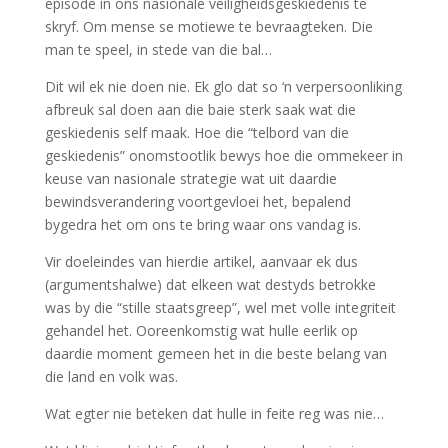
episode in ons nasionale veiligheidsgeskiedenis te
skryf. Om mense se motiewe te bevraagteken. Die
man te speel, in stede van die bal…
Dit wil ek nie doen nie. Ek glo dat so ‘n verpersoonliking
afbreuk sal doen aan die baie sterk saak wat die
geskiedenis self maak. Hoe die “telbord van die
geskiedenis” onomstootlik bewys hoe die ommekeer in
keuse van nasionale strategie wat uit daardie
bewindsverandering voortgevloei het, bepalend
bygedra het om ons te bring waar ons vandag is.
Vir doeleindes van hierdie artikel, aanvaar ek dus
(argumentshalwe) dat elkeen wat destyds betrokke
was by die “stille staatsgreep”, wel met volle integriteit
gehandel het. Ooreenkomstig wat hulle eerlik op
daardie moment gemeen het in die beste belang van
die land en volk was.
Wat egter nie beteken dat hulle in feite reg was nie…