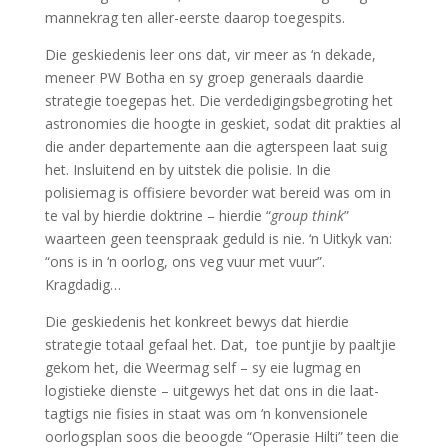
mannekrag
ten aller-eerste
daarop toegespits.
Die geskiedenis leer ons dat, vir meer as ‘n dekade,
meneer PW Botha en sy groep generaals daardie
strategie toegepas het. Die verdedigingsbegroting het
astronomies
die hoogte in geskiet
, sodat dit prakties al
die ander departemente aan die agterspeen laat suig
het. Insluitend en by uitstek die polisie.
In die
polisiemag is offisiere bevorder wat bereid was om in
te val by hierdie doktrine
– hierdie “
group think
”
waarteen geen teenspraak geduld is nie
.
‘n Uitkyk van:
“
o
ns is in ‘n oorlog, ons veg vuur met vuur”.
Kragdadig…
Die geskiedenis
het konkreet bewys
dat hierdie
strategie totaal gefaal het. Dat, toe puntjie by paaltjie
gekom het, die
Weermag
self – sy
eie
lugmag en
logistieke dienste
–
uitgewys
het dat ons
in die laat-
tagtigs
nie fisies in staat was om
‘n konvensionele
oorlogsplan soos
die beoogde “Operasie Hilti” teen die