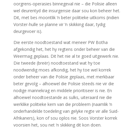
oorgrens-operasies binnegeval nie – die Polisie alleen
wel deurentyd die insurgensie daar sou kon beheer het.
Dit, met bes moontlik ‘n beter politieke uitkoms (indien
Vorster-hulle se planne vir ‘n skikking daar, tydig
deurgevoer is).
Die eerste noodtoestand wat meneer PW Botha
afgekondig het, het hy regtens onder beheer van die
Weermag geplaas. Dit het nie al te goed uitgewerk nie.
Die tweede (breër) noodtoestand wat hy toe
noodwendig moes afkondig, het hy toe wel korrek
onder beheer van die Polisie geplaas, met merkbaar
beter gevolg – alhoewel die Polisie steeds nie vir die
nodige mannekrag en middele prioritiseer is nie. En
alhoewel noodtoestande as sulks, uiteraard nie die
werklike politieke kern van die probleem (naamlik ‘n
onderhandelde toedeling van gelyke regte vir alle Suid-
Afrikaners), kon of sou oplos nie. Soos Vorster korrek
voorsien het, sou net ‘n skikking dit kon doen.