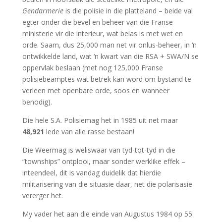
Gendarmerie
is die polisie in die platteland – beide val
egter onder die bevel en beheer van die Franse
ministerie vir die interieur, wat belas is met wet en
orde. Saam, dus 25,000 man net vir onlus-beheer, in ‘n
ontwikkelde land, wat ‘n kwart van die RSA + SWA/N se
oppervlak beslaan (met nog 125,000 Franse
polisiebeamptes wat betrek kan word om bystand te
verleen met openbare orde, soos en wanneer
benodig).
Die hele S.A. Polisiemag het in 1985 uit net maar
48,921
lede van alle rasse bestaan!
Die Weermag is weliswaar van tyd-tot-tyd in die
“townships” ontplooi, maar sonder werklike effek –
inteendeel, dit is vandag duidelik dat hierdie
militarisering van die situasie daar, net die polarisasie
vererger het.
My vader het aan die einde van Augustus 1984 op 55