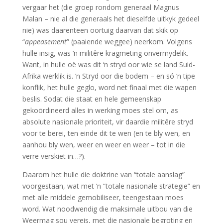
vergaar het (die groep rondom gen
eraal
Magnus
Malan
–
nie
al die generaals het dieselfde uitkyk gedeel
nie)
was daarenteen oortuig daarvan dat skik op
“
appeasement
” (
paaiende weggee)
neerkom. Volgens
hulle insig, was
‘n militêre kragmeting onvermydelik.
Wa
nt
,
in hulle oë was dit ‘n stryd oor
wie se land Suid-
Afrika
werklik is. ‘n Stryd oor die
bodem – en só ‘n
tipe
konflik
, het hulle geglo,
word net finaal met die wapen
beslis.
Sodat
die staat en hele gemeenskap
gekoördineerd alles in werking moes stel
om
, as
absolute nasionale prioriteit,
vir daardie
militêre
stryd
voor te berei, ten einde dit te wen
(
en te bly wen
, en
aanhou bly wen, weer en weer en weer – tot in die
verre verskiet in
…
?).
Daarom het hulle die doktrine van “totale aanslag”
v
oorgestaan, wat met ‘n “totale nasionale strategie” en
met alle middele gemobiliseer, teengestaan moes
word. Wat noodwendig die maksimale uitbou van die
Weermag
sou vereis, met die nasionale begroting en