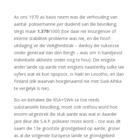
As ons 1970 as basis neem was die verhouding van
aantal polisiemanne per duidend van die bevolking,
slegs maar
1.379
/1000 (toe daar nie insurgensie of
interne stabiliteit-probleme was nie, en die hoof-
uitdaging vir die Veiligheidstak – danksy die suksesse
onder generaal Van den Bergh – was om ‘n handjievol
individuele aktiviste onder oog te hou). Die enigste
ander lande op aarde met enigsins naastenby sulke lae
syfers wat ek kon opspoor, is Haiti en Lesotho, en dan
Finland (elk waarvan hoegenaamd nie met Suid-Afrika
te vergelyk is nie).
Bo-en-behalwe die RSA+SWA se toe reeds
substansiële bevolking, moet ook onthou word hoe
enorm uitgestrek die stuk aarde was wat in daardie
jare deur die S.A.P. polisieer moes word – toe was dit
saam die 13e grootste grondgebied op aarde, groter
as al die volgende Europese lande se grondgebied