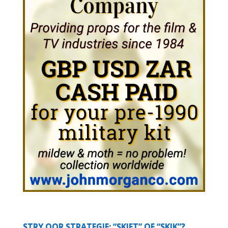
STRY OOR STRATEGIE: “SKIET” OF “SKIK”?