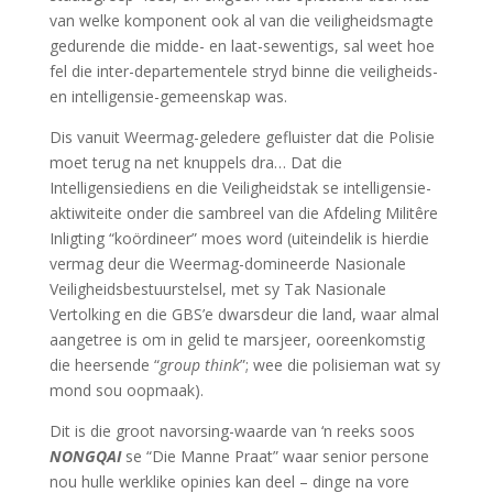
van welke komponent ook al van die veiligheidsmagte
gedurende die midde- en laat-sewentigs, sal weet hoe
fel die inter-departementele stryd binne die veiligheids-
en intelligensie-gemeenskap was.
Dis vanuit Weermag-geledere gefluister dat die Polisie
moet terug na net knuppels dra… Dat die
Intelligensiediens en die Veiligheidstak se intelligensie-
aktiwiteite onder die sambreel van die Afdeling Militêre
Inligting “koördineer” moes word (uiteindelik is hierdie
vermag deur die Weermag-domineerde Nasionale
Veiligheidsbestuurstelsel, met sy Tak Nasionale
Vertolking en die GBS’e dwarsdeur die land, waar almal
aangetree is om in gelid te marsjeer, ooreenkomstig
die heersende “
group think
”; wee die polisieman wat sy
mond sou oopmaak).
Dit is die groot navorsing-waarde van ‘n reeks soos
NONGQAI
se “Die Manne Praat” waar senior persone
nou hulle werklike opinies kan deel – dinge na vore