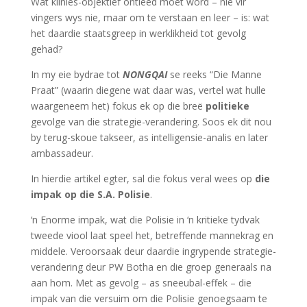
Wat klinies-objektief ontleed moet word – nie vir
vingers wys nie, maar om te verstaan en leer – is: wat
het daardie staatsgreep in werklikheid tot gevolg
gehad?
In my eie bydrae tot
NONGQAI
se reeks “Die Manne
Praat” (waarin diegene wat daar was, vertel wat hulle
waargeneem het) fokus ek op die breë
politieke
gevolge van die strategie-verandering. Soos ek dit nou
by terug-skoue takseer, as intelligensie-analis en later
ambassadeur.
In hierdie artikel egter, sal die fokus veral wees op
die
impak op die S.A. Polisie
.
‘n Enorme impak, wat die Polisie in ‘n kritieke tydvak
tweede viool laat speel het, betreffende mannekrag en
middele. Veroorsaak deur daardie ingrypende strategie-
verandering deur PW Botha en die groep generaals na
aan hom. Met as gevolg – as sneeubal-effek – die
impak van die versuim om die Polisie genoegsaam te