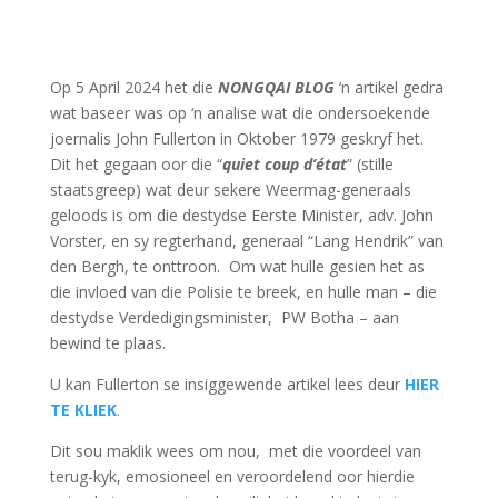
Op 5 April 2024 het die
NONGQAI BLOG
‘n artikel gedra
wat baseer was op ‘n analise wat die ondersoekende
joernalis John Fullerton in Oktober 1979 geskryf het.
Dit het gegaan oor die “
quiet coup d’état
” (stille
staatsgreep) wat deur sekere Weermag-generaals
geloods is om die destydse Eerste Minister, adv. John
Vorster, en sy regterhand, generaal “Lang Hendrik” van
den Bergh, te onttroon. Om wat hulle gesien het as
die invloed van die Polisie te breek, en hulle man – die
destydse Verdedigingsminister, PW Botha – aan
bewind te plaas.
U kan Fullerton se insiggewende artikel lees deur
HIER
TE KLIEK
.
Dit sou maklik wees om nou, met die voordeel van
terug-kyk, emosioneel en veroordelend oor hierdie