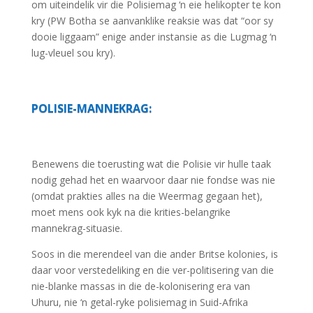
om uiteindelik vir die Polisiemag ‘n eie helikopter te kon
kry (PW Botha se aanvanklike reaksie was dat “oor sy
dooie liggaam” enige ander instansie as die Lugmag ‘n
lug-vleuel sou kry).
POLISIE-MANNEKRAG:
Benewens die toerusting wat die Polisie vir hulle taak
nodig gehad het en waarvoor daar nie fondse was nie
(omdat prakties alles na die Weermag gegaan het),
moet mens ook kyk na die krities-belangrike
mannekrag-situasie.
Soos in die merendeel van die ander Britse kolonies, is
daar voor verstedeliking en die ver-politisering van die
nie-blanke massas in die de-kolonisering era van
Uhuru, nie ‘n getal-ryke polisiemag in Suid-Afrika