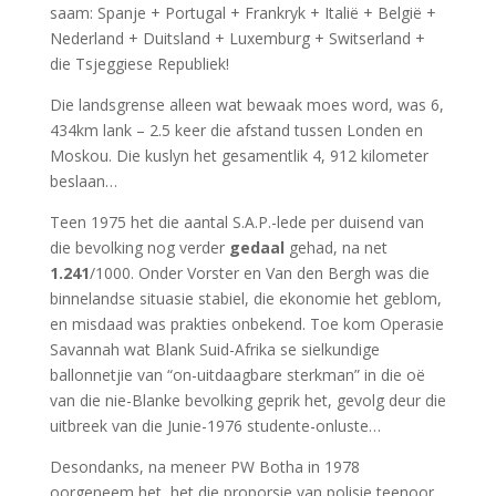
saam: Spanje + Portugal + Frankryk + Italië + België +
Nederland + Duitsland + Luxemburg + Switserland +
die Tsjeggiese Republiek!
Die landsgrense alleen wat bewaak moes word, was 6,
434km lank – 2.5 keer die afstand tussen Londen en
Moskou. Die kuslyn het gesamentlik 4, 912 kilometer
beslaan…
Teen 1975 het die aantal S.A.P.-lede per duisend van
die bevolking nog verder
gedaal
gehad, na net
1.241
/1000. Onder Vorster en Van den Bergh was die
binnelandse situasie stabiel, die ekonomie het geblom,
en misdaad was prakties onbekend. Toe kom Operasie
Savannah wat Blank Suid-Afrika se sielkundige
ballonnetjie van “on-uitdaagbare sterkman” in die oë
van die nie-Blanke bevolking geprik het, gevolg deur die
uitbreek van die Junie-1976 studente-onluste…
Desondanks, na meneer PW Botha in 1978
oorgeneem het, het die proporsie van polisie teenoor