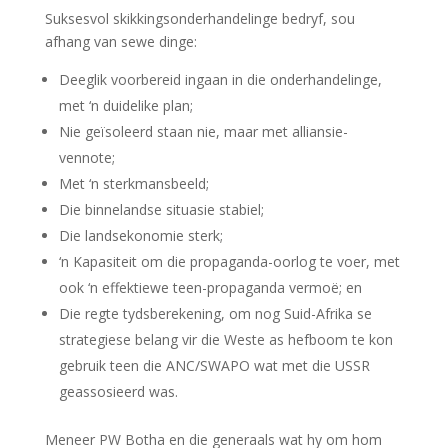
Sukses
vol skikkingsonderhandelinge bedryf,
sou
afhang van
se
we
dinge:
D
eeglik voorbereid i
ngaan in
die
onderhandelinge
,
met ‘n duidelike plan
;
N
ie
geïsoleerd
staan
nie
,
maar met alliansie-
vennote
;
Met ‘n sterkmansbeeld;
Die binnelandse situasie stabiel;
Die
lands
ekonomie sterk;
‘n Kapasiteit
om die propaganda-oorlog te voer, met
ook ‘n effektiewe teen-propaganda vermoë
; en
Die regte tydsberekening, om
nog
Suid-A
frika se
strategiese belang vir die Weste as hefboom te k
o
n
gebruik teen
die ANC/SWAPO
wat met die USSR
geassosieerd was.
Meneer
PW Botha en die generaals wat hy om hom