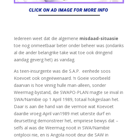
Iedereen weet dat die algemene
misdaad-situasie
toe nog onmeetbaar beter onder beheer was (ondanks
al die ander belangrike take wat toe ook dringend
aandag geverg het) as vandag.
As teen-insurgente was die S.A.P. eenhede soos
Koevoet ook ongeëwenaard. ‘n Goeie voorbeeld
daarvan is hoe vinnig hulle man-alleen, sonder
Weermag-bystand, die SWAPO-PLAN magte se inval in
SWA/Namibië op 1 April 1989, totaal hokgeslaan het.
Daar is aan die hand van die vermoë wat Koevoet
daardie vroeg-April van1989 met uiterste durf en
deursetting demonstreer het, empiriese bewys dat –
selfs al was die Weermag nooit in SWA/Namibië
ontplooi nie, en is Angola nooit deur die SAW in