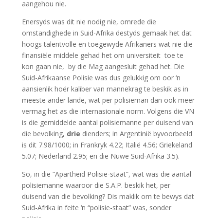
aangehou nie.
Enersyds was dit nie nodig nie, omrede die
omstandighede in Suid-Afrika destyds gemaak het dat
hoogs talentvolle en toegewyde Afrikaners wat nie die
finansiële middele gehad het om universiteit toe te
kon gaan nie, by die Mag aangesluit gehad het. Die
Suid-Afrikaanse Polisie was dus gelukkig om oor ‘n
aansienlik hoër kaliber van mannekrag te beskik as in
meeste ander lande, wat per polisieman dan ook meer
vermag het as die internasionale norm. Volgens die VN
is die gemiddelde aantal polisiemanne per duisend van
die bevolking,
drie
dienders; in Argentinië byvoorbeeld
is dit 7.98/1000; in Frankryk 4.22; Italië 4.56; Griekeland
5.07; Nederland 2.95; en die Nuwe Suid-Afrika 3.5).
So, in die “Apartheid Polisie-staat”, wat was die aantal
polisiemanne waaroor die S.A.P. beskik het, per
duisend van die bevolking? Dis maklik om te bewys dat
Suid-Afrika in feite ‘n “polisie-staat” was, sonder