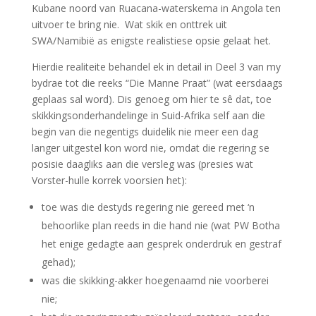
Kubane
noord van Ruacana-waterskema in
Angola
ten
uitvoer te bring nie.
Wat skik en onttrek uit
SWA/Namibië as enigste realistiese opsie gelaat het.
Hierdie
realiteite
behandel ek in detail in Deel 3 van my
bydrae
tot die reeks “Die Manne Praat” (wat eersdaags
geplaas sal word). Dis genoeg om hier te sê dat, toe
skikkingsonderhandelinge in Suid-Afrika self aan die
begin van die negen
tigs
duidelik nie meer een dag
langer uitgestel kon word nie, omdat die regering se
posisie daagliks aan die versleg was
(presies
wat
Vorster-hulle
korrek voorsien het
)
:
toe was die destyds regering nie gereed met ‘n
behoorlike
plan
reeds in die hand
nie
(wat PW Botha
het enige gedagte aan gesprek onderdruk en gestraf
gehad)
;
was die
skikking-
akker
hoegenaamd
nie voorberei
nie
;