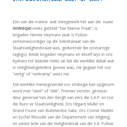
Een van die manne wat meegewerk het aan die nuwe
NONGQAI
-reeks getiteld “Die Manne Praat”, is
brigadier Hennie Heymans (wat ‘n Polisie-
verteenwoordiger op die Sekretariaat van die
Staatsveiligheidsraad was, gedurende die onstuimige
tagtigs). Beide brigadier Heymans en ekself wys in ons
bydraes tot daardie reeks uit dat die werklike debat wat
in veiligheidsgeledere gevoer was, nie gegaan het oor
“verlig” of “verkramp” wees nie.
Die werklike meningsverskil oor strategie kan opgesom
word met “skiet” of “skik”. Premier Vorster, gesteun
deur generaal Van den Bergh van eers die S.A.P. en toe
die Buro vir Staatsveiligheid, Drs Hilgard Muller en
Brand Fourie van Buitelandse Sake, Drs Connie Mulder
en Eschel Rhoodie van die Departement van Inligting,
en senior lede van die Veiligheidstak van die S.A. Polisie