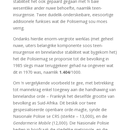
stabiliteit het ook gepaard gegaan met ‘n baie
wesentlike ander nuwe behoefte, naamlik teen-
insurgensie. Twee duidelik-onderskeibare, eiesoortige
addisionele funksies wat die Polisiemag sou moes
verrig.
Ondanks hierdie enorm-vergrote werklas (met geheel
nuwe, uiters belangrike komponente soos teen-
insurgensie en binnelandse stabiliteit wat bygekom het)
het die Polisiemag se proporsie tot die bevolking in
1985 slegs maar teruggekeer gehad na ongeveer wat
dit in 1970 was, naamlik
1.404
/1000.
Om ‘n vergelykende voorbeeld te gee, met betrekking
tot mannekrag enkel toegewy aan die handhawing van
binnelandse orde – Frankryk het dieselfde grootte van
bevolking as Suid-Afrika. Dit beskik oor twee
gespesialiseerde openbare orde-magte, synde die
Nasionale Polisie se CRS (sterkte – 13,000), en die
Gendarmerie Mobile
(12,000). Die Nasionale Polisie
bedien in hoofsaak die stedelike metropole, en die