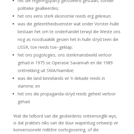
het
die regeringsparty
ge
ï
soleerd gestaan, sonder
politieke geallieerdes
;
het ons eens sterk ekonomie reeds erg gekreun
;
was
die geleentheidsvenster
wat onder Vorster-hulle
bestaan het
om te onderhandel terwyl die Weste ons
nog as noodsaaklik gesien het in hulle stryd teen die
USSR,
toe
reeds toe
–
geklap
;
het ons
psigologies
, ons sterkmansbeeld verloor
gehad
in 197
5 se O
pe
rasie Savannah en die
1989
onttrekking uit SWA/Nami
bië;
was die land binnelands vir ‘n dekade reeds in
vlamme; en
het ons die propaganda-stryd reeds geheel verloor
gehad.
Wat die telbord van die geskiedenis onteenseglik wys,
is dat prakties niks van die duur wapentuig ontwerp vir
konvensionele militêre oorlogvoering, of die