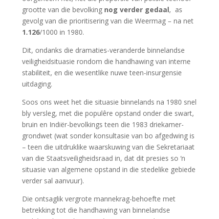
grootte van die bevolking
nog verder gedaal
, as
gevolg van die prioritisering van die Weermag – na net
1.126
/1000 in 1980.
Dit, ondanks die dramaties-veranderde binnelandse
veiligheidsituasie rondom die handhawing van interne
stabiliteit, en die wesentlike nuwe teen-insurgensie
uitdaging.
Soos ons weet het die situasie binnelands na 1980 snel
bly versleg, met die populêre opstand onder die swart,
bruin en Indiër-bevolkings teen die 1983 driekamer-
grondwet (wat sonder konsultasie van bo afgedwing is
– teen die uitdruklike waarskuwing van die Sekretariaat
van die Staatsveiligheidsraad in, dat dit presies so ‘n
situasie van algemene opstand in die stedelike gebiede
verder sal aanvuur).
Die ontsaglik vergrote mannekrag-behoefte met
betrekking tot die handhawing van binnelandse