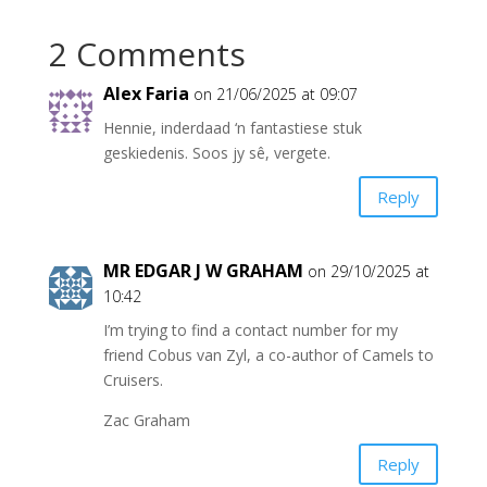
b
l
s
ri
e
2 Comments
o
A
e
o
p
n
Alex Faria
on 21/06/2025 at 09:07
k
p
dl
Hennie, inderdaad ‘n fantastiese stuk
y
geskiedenis. Soos jy sê, vergete.
Reply
MR EDGAR J W GRAHAM
on 29/10/2025 at
10:42
I’m trying to find a contact number for my
friend Cobus van Zyl, a co-author of Camels to
Cruisers.
Zac Graham
Reply