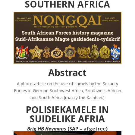
SOUTHERN AFRICA
b
l
s
ri
e
o
A
e
o
p
n
k
p
dl
y
Abstract
A photo-article on the use of camels by the Security
Forces in German Southwest Africa, Southwest-African
and South Africa (mainly the Kalahari.)
POLISIEKAMELE IN
SUIDELIKE AFRIA
Brig HB Heymans
(SAP – afgetree)