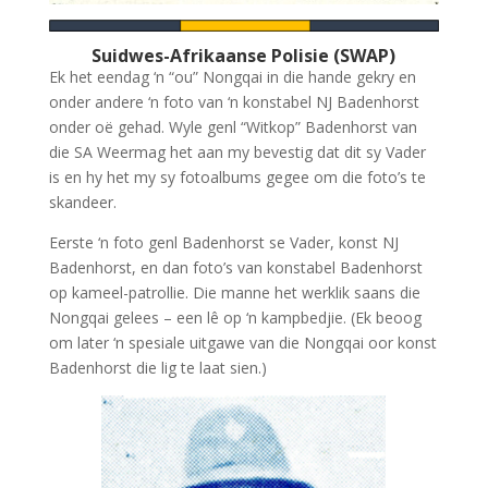
Suidwes-Afrikaanse Polisie (SWAP)
Ek het eendag ‘n “ou” Nongqai in die hande gekry en
onder andere ‘n foto van ‘n konstabel NJ Badenhorst
onder oë gehad. Wyle genl “Witkop” Badenhorst van
die SA Weermag het aan my bevestig dat dit sy Vader
is en hy het my sy fotoalbums gegee om die foto’s te
skandeer.
Eerste ‘n foto genl Badenhorst se Vader, konst NJ
Badenhorst, en dan foto’s van konstabel Badenhorst
op kameel-patrollie. Die manne het werklik saans die
Nongqai gelees – een lê op ‘n kampbedjie. (Ek beoog
om later ‘n spesiale uitgawe van die Nongqai oor konst
Badenhorst die lig te laat sien.)