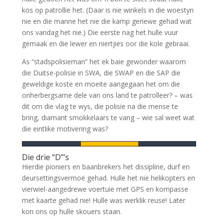
kos op patrollie het. (Daar is nie winkels in die woestyn
nie en die manne het nie die kamp geriewe gehad wat
ons vandag het nie.) Die eerste nag het hulle vuur
gemaak en die lewer en niertjies oor die kole gebraai.
As “stadspolisieman” het ek baie gewonder waarom
die Duitse-polisie in SWA, die SWAP en die SAP die
geweldige koste en moeite aangegaan het om die
onherbergsame dele van ons land te patrolleer? – was
dit om die vlag te wys, die polisie na die mense te
bring, diamant smokkelaars te vang – wie sal weet wat
die eintlike motivering was?
Die drie “D”’s
Hierdie pioniers en baanbrekers het dissipline, durf en
deursettingsvermoë gehad. Hulle het nie helikopters en
vierwiel-aangedrewe voertuie met GPS en kompasse
met kaarte gehad nie! Hulle was werklik reuse! Later
kon ons op hulle skouers staan.