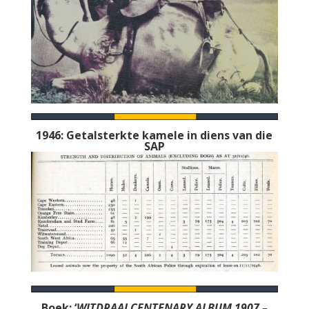
1946: Getalsterkte kamele in diens van die
SAP
Boek: ‘
WITDRAAI CENTENARY ALBUM 1907 –