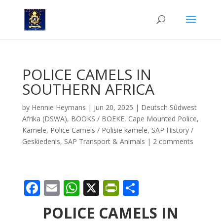
POLICE CAMELS IN
SOUTHERN AFRICA
by
Hennie Heymans
|
Jun 20, 2025
|
Deutsch Sûdwest
Afrika (DSWA)
,
BOOKS / BOEKE
,
Cape Mounted Police
,
Kamele
,
Police Camels / Polisie kamele
,
SAP History /
Geskiedenis
,
SAP Transport & Animals
|
2 comments
F
E
W
X
Pr
S
ac
m
h
in
h
POLICE CAMELS IN
e
ai
at
tF
ar