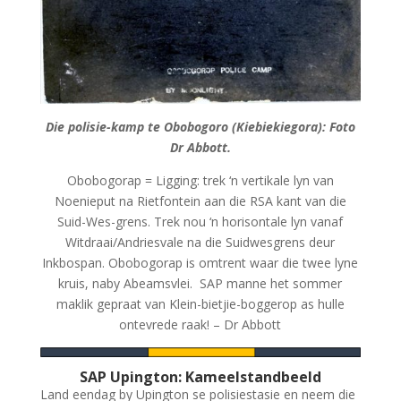
Die polisie-kamp te Obobogoro (Kiebiekiegora): Foto
Dr Abbott.
Obobogorap = Ligging: trek ‘n vertikale lyn van
Noenieput na Rietfontein aan die RSA kant van die
Suid-Wes-grens. Trek nou ‘n horisontale lyn vanaf
Witdraai/Andriesvale na die Suidwesgrens deur
Inkbospan. Obobogorap is omtrent waar die twee lyne
kruis, naby Abeamsvlei. SAP manne het sommer
maklik gepraat van Klein-bietjie-boggerop as hulle
ontevrede raak! – Dr Abbott
SAP Upington: Kameelstandbeeld
Land eendag by Upington se polisiestasie en neem die