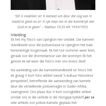
“Dit is makliker vir ‘n kameel om deur die oog van ‘n
naald te gaan as vir ‘n ryk man om in die koninkryk van
God in te gaan”
– Markus 10:25 Afr 1933/1953.
Inleiding
Ek het my foto’s van Upington her-ontdek. Die kameel-
standbeeld voor die polisiestasie te Upington het baie
herinneringe losgemaak. Ek het toe sommer weer liries
geraak oor die dromedarisse van die woestyn! Ek het
gevoel ek wil weer die foto’s met ons lesers deel!
Na aanleiding van die kameelstandbeeld se foto’s het
ek graag ‘n kort foto-artikel vanuit ‘n kultuur-historiese
perspektief, betreffende die aanwending van kamele
deur die verskillende polisiemagte in Suider-Afrika,
saamgestel. Ons plaas dus ‘n kort oorsigtelike artikel
omdat ons in die verlede in die Nongqai-tydskrif
per se
vele artikels oor polisie-kamele geplaas het.