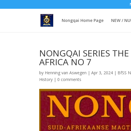
Nongqai Home Page
NEW / N
NONGQAI SERIES THE
AFRICA NO 7
by
Henning van Aswegen
|
Apr 3, 2024
|
BfSS N
History
|
0 comments