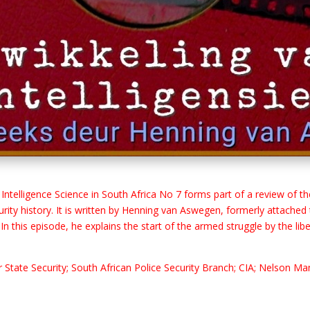
Intelligence Science in South Africa No 7 forms part of a review of 
security history. It is written by Henning van Aswegen, formerly attac
. In this episode, he explains the start of the armed struggle by th
or State Security; South African Police Security Branch; CIA; Nelson Ma