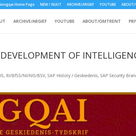
Nongqai Home Page
NEW / NUUT
ARCHIVE/ARGIEF
YOUTUBE
ABOUT/
UUT
ARCHIVE/ARGIEF
YOUTUBE
ABOUT/OMTRENT
PRI
 DEVELOPMENT OF INTELLIGENC
IS
,
RI/BfSS/NI/NIS/BSV
,
SAP History / Geskiedenis
,
SAP Security Branc