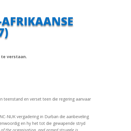
D-AFRIKAANSE
7)
 te verstaan.
teenstand en verset teen die regering aanvaar
NC-NUK vergadering in Durban die aanbeveling
eenwoordig en hy het tot die gewapende stryd
p of the organisation, and armed struggle is