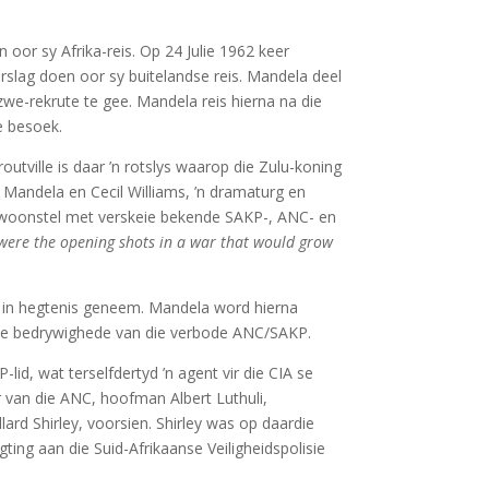
oor sy Afrika-reis. Op 24 Julie 1962 keer
rslag doen oor sy buitelandse reis. Mandela deel
e-rekrute te gee. Mandela reis hierna na die
e besoek.
utville is daar ’n rotslys waarop die Zulu-koning
Mandela en Cecil Williams, ’n dramaturg en
n woonstel met verskeie bekende SAKP-, ANC- en
e were the opening shots in a war that would grow
ie in hegtenis geneem. Mandela word hierna
 die bedrywighede van die verbode ANC/SAKP.
lid, wat terselfdertyd ’n agent vir die CIA se
r van die ANC, hoofman Albert Luthuli,
ard Shirley, voorsien. Shirley was op daardie
ting aan die Suid-Afrikaanse Veiligheidspolisie