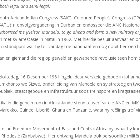
both legal and semi-legal
.”
outh African Indian Congress (SAIC), Coloured People’s Congress (C
SATU) ’n opvolgvergadering in Durban en endosseer die ANC Nasional
uthorised me (Nelson Mandela) to go ahead and form a new military or
 met sy arrestasie in Natal in 1962. Met hierdie besluit aanvaar en
 ’n standpunt wat hy tot vandag toe handhaaf en nog nooit herroep he
aan enigiemand die reg op geweld en gewapende revolusie teen hom te
oftedag, 16 Desember 1961 ingelui deur verskeie geboue in Johannes
Umkhonto we Sizwe, onder leiding van Mandela en sy strateeg en twe
ubliek, staatsgeboue en infrastruktuur soos treinspore en kragstasies
rika in die geheim om in Afrika-lande steun te werf vir die ANC en M
Marokko, Guinee, Liberië, Ghana en Tanzanië, waar hy reëlings tref vi
n-African Freedom Movement of East and Central Africa by, waar hy 
Rhodesië (Zimbabwe). Hier ontvang Mandela ook persoonlike militêre 