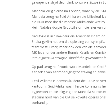
gewapende stryd deur Umkhonto we Sizwe in Sui
Mandela vlieg hierna na Londen, waar hy die SAK
Mandela terug na Suid-Afrika en die Lilliesleaf
die NUK mee dat die meeste Afrikalande wat hy 
klein Natalse dorpie Groutville om die leier van
Groutville is in 1844 deur die American Board of
Shaka geklim het om die opleiding van sy impi’s
,
teaterbestuurder, maar ook een van die aanvo
MK-lede, onder andere Ronnie Kasrils en Curnick
into a guerrilla struggle, should the government 
Op pad terug na Rivonia word Mandela en Cecil W
aangekla van aanmoediging tot staking en geweld
Cecil Williams is aanvanklik deur die SAKP as ver
kantoor in Suid-Afrika was. Hierdie kommunis he
bygewoon en die inligting oor Mandela se roetepl
stadium hoof van die CIA se koverte operasionele
oorhandig.