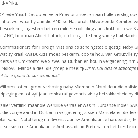
d-Afrika.
P-lede Yusuf Dadoo en Vella Pillay ontmoet en aan hulle verslag doen 
-kleinhoewe, waar hy aan die ANC se Nasionale Uitvoerende Komitee ve
besoek het, ingestem het om militêre opleiding aan Umkhonto we Sizw
 die ANC, hoofman Albert Luthuli, op hoogte te bring van sy buitelands
 Commissioners for Foreign Missions as sendingstasie gestig. Naby Gro
wat sy kraal kwaDukuza moes beskerm, dop te hou. Van Groutville ry 
erders van Umkhonto we Sizwe
,
na Durban en hou ’n vergadering in ’
 Ndlovu. Mandela deel die groepie mee: “[
Our initial acts of sabotag
fail to respond to our demands
.”
illiams tot hul groot verbasing naby Midmar in Natal deur die polis
pleging en tot vyf jaar tronkstraf gevonnis vir sy betrokkenheid by
raaier verdink, maar die werklike verraaier was ’n Durbanse Indiër-SAKP-
t die vorige aand in Durban ’n vergadering tussen Mandela en die leie
an vanaf Natal terug na Rivonia, aan sy Amerikaanse hanteerder, Mill
 seksie in die Amerikaanse Ambassade in Pretoria, en het hierdie inlig