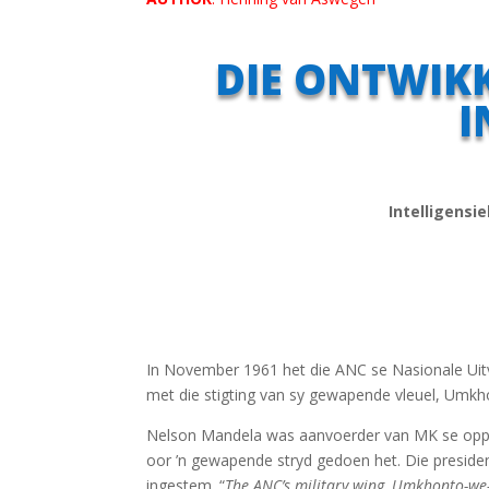
DIE ONTWIKK
I
Intelligensi
In November 1961 het die ANC se Nasionale Uit
met die stigting van sy gewapende vleuel, Umk
Nelson Mandela was aanvoerder van MK se oppe
oor ’n gewapende stryd gedoen het. Die presiden
ingestem. “
The ANC’s military wing, Umkhonto-we-S