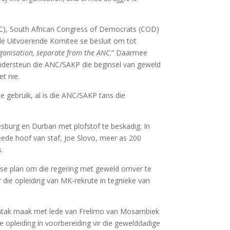
PC), South African Congress of Democrats (COD)
e Uitvoerende Komitee se besluit om tot
ganisation, separate from the ANC
.” Daarmee
 ondersteun die ANC/SAKP die beginsel van geweld
t nie.
 gebruik, al is die ANC/SAKP tans die
burg en Durban met plofstof te beskadig. In
ede hoof van staf, Joe Slovo, meer as 200
.
K se plan om die regering met geweld omver te
r die opleiding van MK-rekrute in tegnieke van
kontak maak met lede van Frelimo van Mosambiek
opleiding in voorbereiding vir die gewelddadige