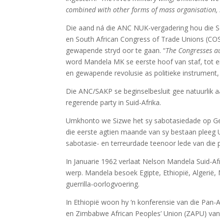
combined with other forms of mass organisation, 
Die aand ná die ANC NUK-vergadering hou die S
en South African Congress of Trade Unions (CO
gewapende stryd oor te gaan. “
The Congresses a
word Mandela MK se eerste hoof van staf, tot en
en gewapende revolusie as politieke instrument,
Die ANC/SAKP se beginselbesluit gee natuurlik 
regerende party in Suid-Afrika.
Umkhonto we Sizwe het sy sabotasiedade op Gel
die eerste agtien maande van sy bestaan pleeg 
sabotasie- en terreurdade teenoor lede van die p
In Januarie 1962 verlaat Nelson Mandela Suid-Af
werp. Mandela besoek Egipte, Ethiopië, Algerië, 
guerrilla-oorlogvoering.
In Ethiopië woon hy ’n konferensie van die Pa
en Zimbabwe African Peoples’ Union (ZAPU) van 