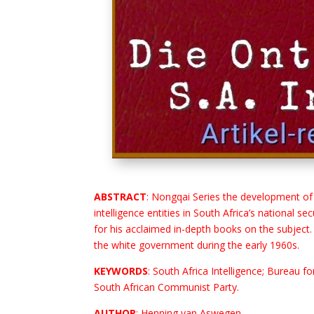
ABSTRACT
: Nongqai Series the development of 
intelligence entities in South Africa’s national 
for his acclaimed in-depth books on the subject
the white government during the early 1960s.
KEYWORDS
: South Africa Intelligence; Bureau f
South African Communist Party.
AUTHOR
: Henning van Aswegen