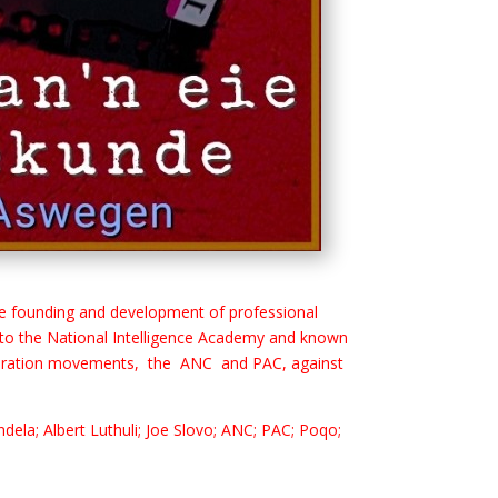
the founding and development of professional
hed to the National Intelligence Academy and known
e liberation movements, the ANC and PAC, against
ndela; Albert Luthuli; Joe Slovo; ANC; PAC; Poqo;