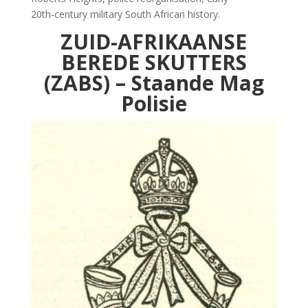
20th‑century military South African history.
ZUID-AFRIKAANSE
BEREDE SKUTTERS
(ZABS) – Staande Mag
Polisie