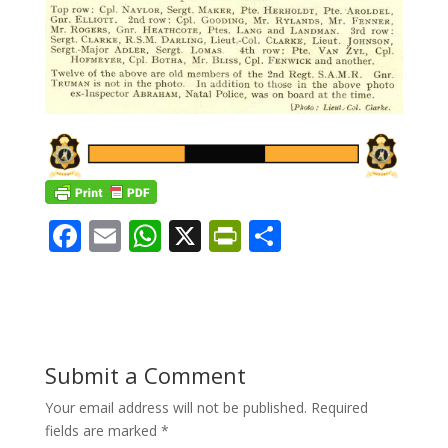
F
E
W
X
Pr
S
ac
m
h
in
h
e
ai
at
tF
ar
b
l
s
ri
e
o
A
e
Submit a Comment
o
p
n
Your email address will not be published.
Required
k
p
dl
fields are marked
*