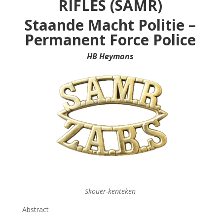
RIFLES (SAMR)
y
Staande Macht Politie –
Permanent Force Police
HB Heymans
Skouer-kenteken
Abstract