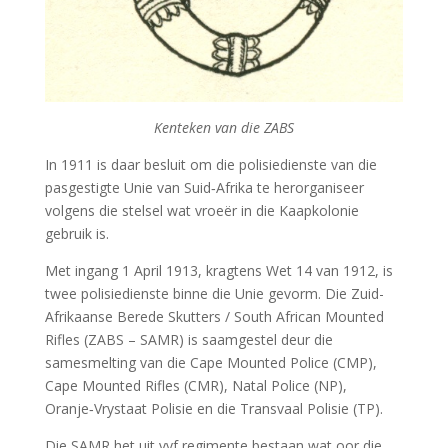
Kenteken van die ZABS
In 1911 is daar besluit om die polisiedienste van die
pasgestigte Unie van Suid‑Afrika te herorganiseer
volgens die stelsel wat vroeër in die Kaapkolonie
gebruik is.
Met ingang 1 April 1913, kragtens Wet 14 van 1912, is
twee polisiedienste binne die Unie gevorm. Die Zuid-
Afrikaanse Berede Skutters / South African Mounted
Rifles (ZABS – SAMR) is saamgestel deur die
samesmelting van die Cape Mounted Police (CMP),
Cape Mounted Rifles (CMR), Natal Police (NP),
Oranje‑Vrystaat Polisie en die Transvaal Polisie (TP).
Die SAMR het uit vyf regimente bestaan wat oor die