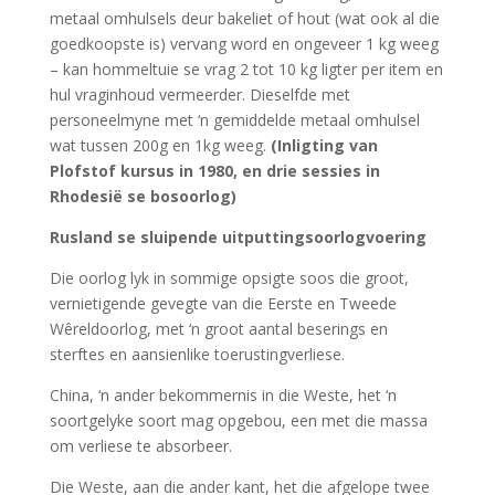
metaal omhulsels deur bakeliet of hout (wat ook al die
goedkoopste is) vervang word en ongeveer 1 kg weeg
– kan hommeltuie se vrag 2 tot 10 kg ligter per item en
hul vraginhoud vermeerder. Dieselfde met
personeelmyne met ‘n gemiddelde metaal omhulsel
wat tussen 200g en 1kg weeg.
(Inligting van
Plofstof kursus in 1980, en drie sessies in
Rhodesië se bosoorlog)
Rusland se sluipende uitputtingsoorlogvoering
Die oorlog lyk in sommige opsigte soos die groot,
vernietigende gevegte van die Eerste en Tweede
Wêreldoorlog, met ‘n groot aantal beserings en
sterftes en aansienlike toerustingverliese.
China, ‘n ander bekommernis in die Weste, het ‘n
soortgelyke soort mag opgebou, een met die massa
om verliese te absorbeer.
Die Weste, aan die ander kant, het die afgelope twee