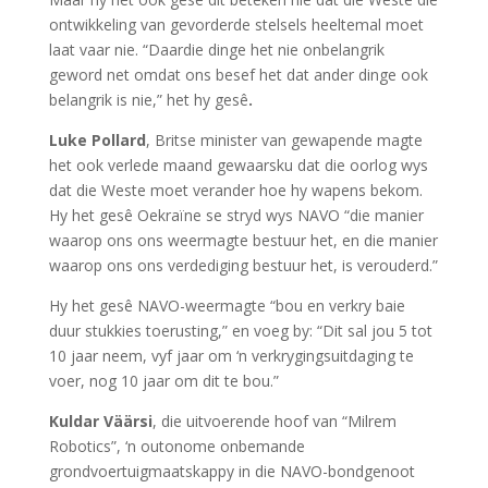
ontwikkeling van gevorderde stelsels heeltemal moet
laat vaar nie. “Daardie dinge het nie onbelangrik
geword net omdat ons besef het dat ander dinge ook
belangrik is nie,” het hy gesê
.
Luke
Pollard
, Britse minister van gewapende magte
het ook verlede maand gewaarsku dat die oorlog wys
dat die Weste moet verander hoe hy wapens bekom.
Hy het gesê Oekraïne se stryd wys NAVO “die manier
waarop ons ons weermagte bestuur het, en die manier
waarop ons ons verdediging bestuur het, is verouderd.”
Hy het gesê NAVO-weermagte “bou en verkry baie
duur stukkies toerusting,” en voeg by: “Dit sal jou 5 tot
10 jaar neem, vyf jaar om ‘n verkrygingsuitdaging te
voer, nog 10 jaar om dit te bou.”
Kuldar Väärsi
, die uitvoerende hoof van “Milrem
Robotics”, ‘n outonome onbemande
grondvoertuigmaatskappy in die NAVO-bondgenoot