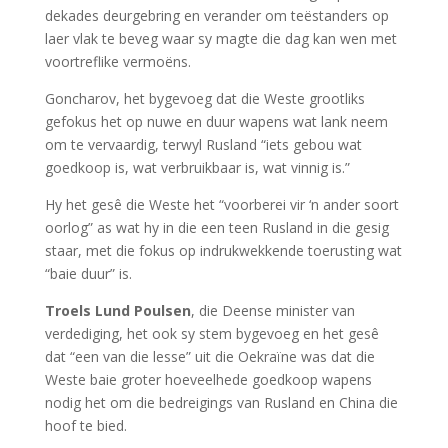
dekades deurgebring en verander om teëstanders op
laer vlak te beveg waar sy magte die dag kan wen met
voortreflike vermoëns.
Goncharov, het bygevoeg dat die Weste grootliks
gefokus het op nuwe en duur wapens wat lank neem
om te vervaardig, terwyl Rusland “iets gebou wat
goedkoop is, wat verbruikbaar is, wat vinnig is.”
Hy het gesê die Weste het “voorberei vir ‘n ander soort
oorlog” as wat hy in die een teen Rusland in die gesig
staar, met die fokus op indrukwekkende toerusting wat
“baie duur” is.
Troels Lund Poulsen
, die Deense minister van
verdediging, het ook sy stem bygevoeg en het gesê
dat “een van die lesse” uit die Oekraïne was dat die
Weste baie groter hoeveelhede goedkoop wapens
nodig het om die bedreigings van Rusland en China die
hoof te bied.