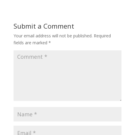
e
ai
at
tF
ar
b
l
s
ri
e
o
A
e
Submit a Comment
o
p
n
Your email address will not be published.
Required
k
p
dl
fields are marked
*
y