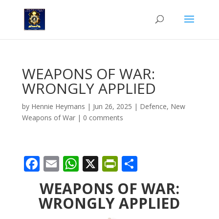
WEAPONS OF WAR:
WRONGLY APPLIED
by
Hennie Heymans
|
Jun 26, 2025
|
Defence
,
New
Weapons of War
|
0 comments
F
E
W
X
Pr
S
ac
m
h
in
h
WEAPONS OF WAR:
e
ai
at
tF
ar
WRONGLY APPLIED
b
l
s
ri
e