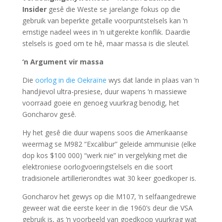
Insider
gesê die Weste se jarelange fokus op die
gebruik van beperkte getalle voorpuntstelsels kan ‘n
ernstige nadeel wees in ‘n uitgerekte konflik. Daardie
stelsels is goed om te hê, maar massa is die sleutel.
‘n Argument vir massa
Die
oorlog in die Oekraïne
wys dat lande in plaas van ‘n
handjievol ultra-presiese, duur wapens ‘n massiewe
voorraad goeie en genoeg vuurkrag benodig, het
Goncharov gesê.
Hy het gesê die duur wapens soos die Amerikaanse
weermag se M982 “Excalibur” geleide ammunisie (elke
dop kos $100 000) “werk nie” in vergelyking met die
elektroniese oorlogvoeringstelsels en die soort
tradisionele artillerierondtes wat 30 keer goedkoper is.
Goncharov het gewys op die M107, ‘n selfaangedrewe
geweer wat die eerste keer in die 1960’s deur die VSA
gebruik is, as ‘n voorbeeld van goedkoop vuurkrag wat