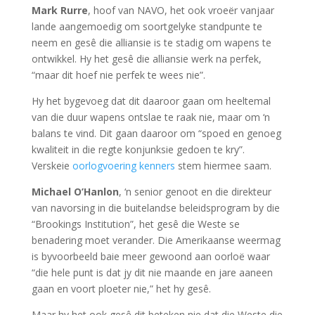
Mark Rurre
, hoof van NAVO, het ook vroeër vanjaar
lande aangemoedig om soortgelyke standpunte te
neem en gesê die alliansie is te stadig om wapens te
ontwikkel. Hy het gesê die alliansie werk na perfek,
“maar dit hoef nie perfek te wees nie”.
Hy het bygevoeg dat dit daaroor gaan om heeltemal
van die duur wapens ontslae te raak nie, maar om ‘n
balans te vind. Dit gaan daaroor om “spoed en genoeg
kwaliteit in die regte konjunksie gedoen te kry”.
Verskeie
oorlogvoering kenners
stem hiermee saam.
Michael O’Hanlon
, ‘n senior genoot en die direkteur
van navorsing in die buitelandse beleidsprogram by die
“Brookings Institution”, het gesê die Weste se
benadering moet verander. Die Amerikaanse weermag
is byvoorbeeld baie meer gewoond aan oorloë waar
“die hele punt is dat jy dit nie maande en jare aaneen
gaan en voort ploeter nie,” het hy gesê.
Maar hy het ook gesê dit beteken nie dat die Weste die