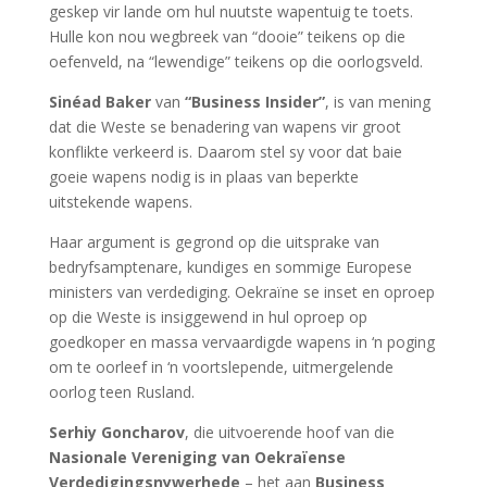
geskep vir lande om hul nuutste wapentuig te toets.
Hulle kon nou wegbreek van “dooie” teikens op die
oefenveld, na “lewendige” teikens op die oorlogsveld.
Sinéad Baker
van
“Business Insider”
, is van mening
dat die Weste se benadering van wapens vir groot
konflikte verkeerd is. Daarom stel sy voor dat baie
goeie wapens nodig is in plaas van beperkte
uitstekende wapens.
Haar argument is gegrond op die uitsprake van
bedryfsamptenare, kundiges en sommige Europese
ministers van verdediging. Oekraïne se inset en oproep
op die Weste is insiggewend in hul oproep op
goedkoper en massa vervaardigde wapens in ‘n poging
om te oorleef in ‘n voortslepende, uitmergelende
oorlog teen Rusland.
Serhiy Goncharov
, die uitvoerende hoof van die
Nasionale Vereniging van Oekraïense
Verdedigingsnywerhede
– het aan
Business