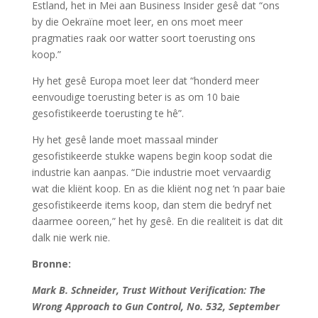
Estland, het in Mei aan Business Insider gesê dat “ons
by die Oekraïne moet leer, en ons moet meer
pragmaties raak oor watter soort toerusting ons
koop.”
Hy het gesê Europa moet leer dat “honderd meer
eenvoudige toerusting beter is as om 10 baie
gesofistikeerde toerusting te hê”.
Hy het gesê lande moet massaal minder
gesofistikeerde stukke wapens begin koop sodat die
industrie kan aanpas. “Die industrie moet vervaardig
wat die kliënt koop. En as die kliënt nog net ‘n paar baie
gesofistikeerde items koop, dan stem die bedryf net
daarmee ooreen,” het hy gesê. En die realiteit is dat dit
dalk nie werk nie.
Bronne:
Mark B. Schneider, Trust Without Verification: The
Wrong Approach to Gun Control, No. 532, September