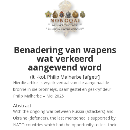
o
A
e
o
p
n
k
p
dl
y
Benadering van wapens
wat verkeerd
aangewend word
(lt. -kol. Philip Malherbe [afgetr
]
Hierdie artikel is vryelik vertaal van die aangehaalde
bronne in die bronnelys, saamgestel en geskryf deur
Philip Malherbe – Mei 2025
Abstract
With the ongoing war between Russia (attackers) and
Ukraine (defender), the last mentioned is supported by
NATO countries which had the opportunity to test their