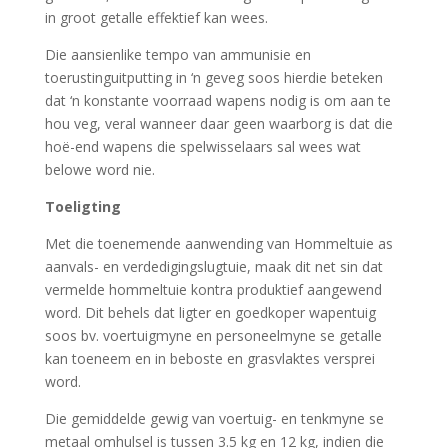
in groot getalle effektief kan wees.
Die aansienlike tempo van ammunisie en
toerustinguitputting in ‘n geveg soos hierdie beteken
dat ‘n konstante voorraad wapens nodig is om aan te
hou veg, veral wanneer daar geen waarborg is dat die
hoë-end wapens die spelwisselaars sal wees wat
belowe word nie.
Toeligting
Met die toenemende aanwending van Hommeltuie as
aanvals- en verdedigingslugtuie, maak dit net sin dat
vermelde hommeltuie kontra produktief aangewend
word. Dit behels dat ligter en goedkoper wapentuig
soos bv. voertuigmyne en personeelmyne se getalle
kan toeneem en in beboste en grasvlaktes versprei
word.
Die gemiddelde gewig van voertuig- en tenkmyne se
metaal omhulsel is tussen 3.5 kg en 12 kg, indien die