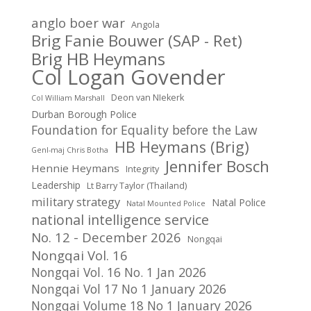
anglo boer war
Angola
Brig Fanie Bouwer (SAP - Ret)
Brig HB Heymans
Col Logan Govender
Deon van NIekerk
Col William Marshall
Durban Borough Police
Foundation for Equality before the Law
HB Heymans (Brig)
Genl-maj Chris Botha
Jennifer Bosch
Hennie Heymans
Integrity
Leadership
Lt Barry Taylor (Thailand)
military strategy
Natal Police
Natal Mounted Police
national intelligence service
No. 12 - December 2026
Nongqai
Nongqai Vol. 16
Nongqai Vol. 16 No. 1 Jan 2026
Nongqai Vol 17 No 1 January 2026
Nongqai Volume 18 No 1 January 2026