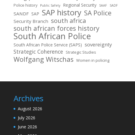
Regional Security
Police history
Public Safety
SAAF
SADF
SAP history
SA Police
SANDF
SAP
south africa
Security Branch
south african forces history
South African Police
sovereignty
South African Police Service (SAPS)
Strategic Coherence
Strategic Studies
Wolfgang Witschas
Women in policing
Archives
August 2026
July 2026
June 2026