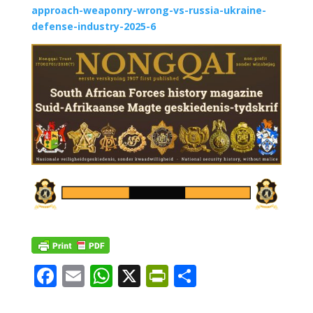
approach-weaponry-wrong-vs-russia-ukraine-
defense-industry-2025-6
F
E
W
X
Pr
S
ac
m
h
in
h