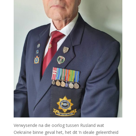
Verwysende na die oorlog tussen Rusland wat
Oekraïne binne geval het, het dit ‘n ideale geleentheid